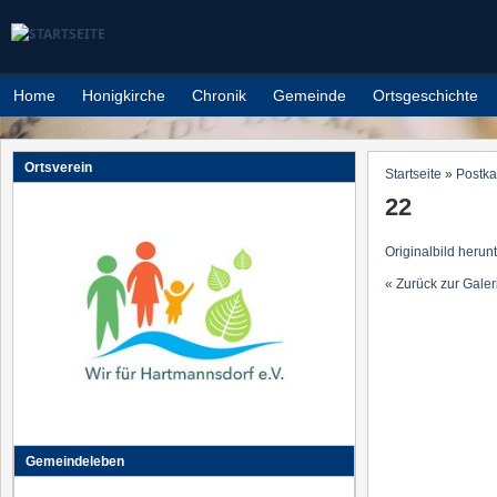
Direkt zum Inhalt
Home
Honigkirche
Chronik
Gemeinde
Ortsgeschichte
Ortsverein
Startseite
»
Postka
Sie sind h
22
Originalbild herun
« Zurück zur Galer
Gemeindeleben