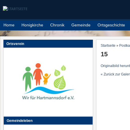
Direkt zum Inhalt
Home
Honigkirche
Chronik
Gemeinde
Ortsgeschichte
Ortsverein
Startseite
»
Postka
Sie sind h
15
Originalbild herun
« Zurück zur Galer
Gemeindeleben