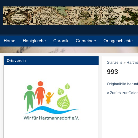
Direkt zum Inhalt
Home
Honigkirche
Chronik
Gemeinde
Ortsgeschichte
Ortsverein
Startseite
»
Hartm
Sie sind h
993
Originalbild herun
« Zurück zur Galer