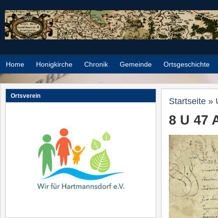
Direkt zum Inhalt
Home
Honigkirche
Chronik
Gemeinde
Ortsgeschichte
Ortsverein
Sie sind h
Startseite
»
8 U 47 